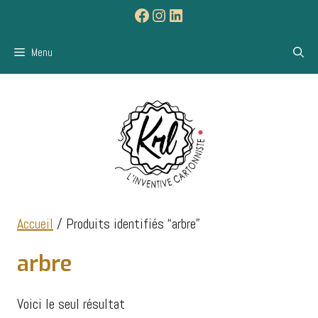
Aller
Facebook
Instagram
LinkedIn
au
contenu
Menu
Accueil
/ Produits identifiés “arbre”
arbre
Voici le seul résultat