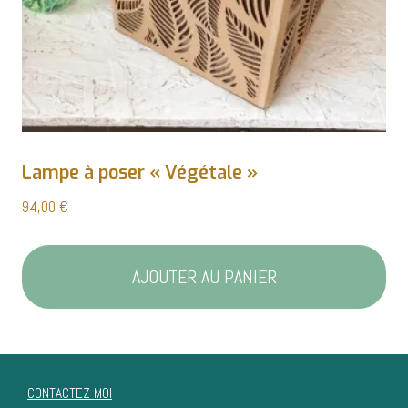
Lampe à poser « Végétale »
94,00
€
AJOUTER AU PANIER
CONTACTEZ-MOI