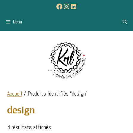
Aller
Facebook
Instagram
LinkedIn
au
contenu
Menu
Accueil
/ Produits identifiés “design”
design
4 résultats affichés