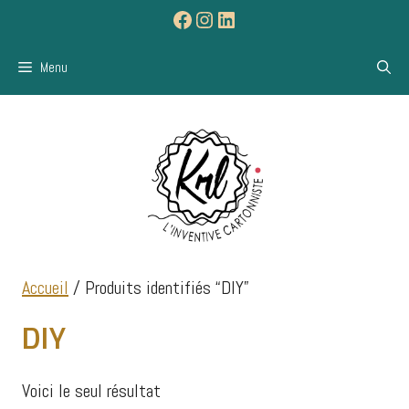
Aller
Facebook
Instagram
LinkedIn
au
contenu
Menu
Accueil
/ Produits identifiés “DIY”
DIY
Voici le seul résultat