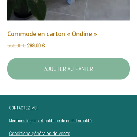
Commode en carton « Ondine »
Le
Le
550,00
€
299,00
€
prix
prix
initial
actuel
était :
est :
AJOUTER AU PANIER
550,00 €.
299,00 €.
CONTACTEZ-MOI
Mentions légales et politique de confidentialité
Conditions générales de vente