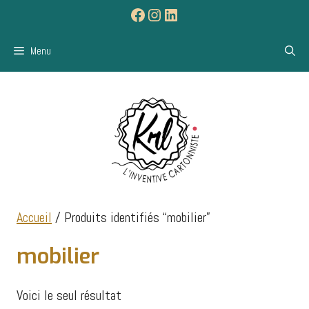
Aller
Facebook
Instagram
LinkedIn
au
contenu
Menu
Accueil
/ Produits identifiés “mobilier”
mobilier
Voici le seul résultat