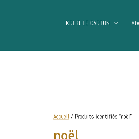
Aller
au
contenu
KRL & LE CARTON
Ate
Accueil
/ Produits identifiés “noël”
noël