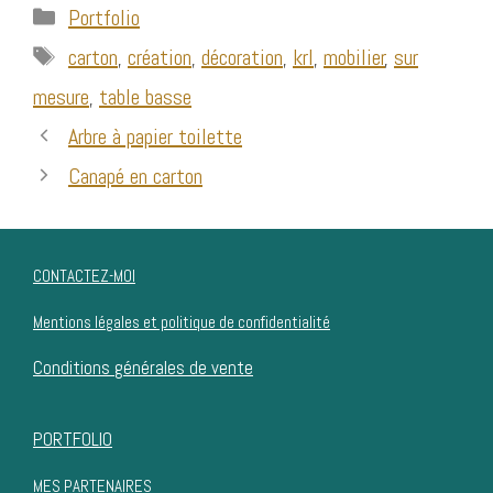
Catégories
Portfolio
Étiquettes
carton
,
création
,
décoration
,
krl
,
mobilier
,
sur
mesure
,
table basse
Arbre à papier toilette
Canapé en carton
CONTACTEZ-MOI
Mentions légales et politique de confidentialité
Conditions générales de vente
PORTFOLIO
MES PARTENAIRES