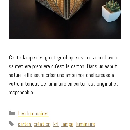
Cette lampe design et graphique est en accord avec
sa matière première qu’est le carton. Dans un esprit
nature, elle saura créer une ambiance chaleureuse à
votre intérieur. Ce luminaire en carton est original et
responsable.
Catégories
Les luminaires
Étiquettes
carton
,
création
,
krl
,
lampe
,
luminaire