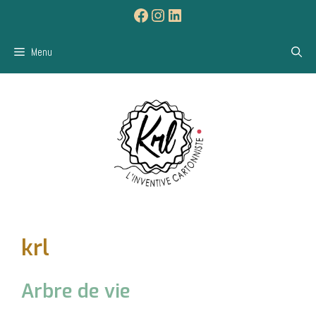
Aller
Facebook
Instagram
LinkedIn
au
contenu
Menu
krl
Arbre de vie