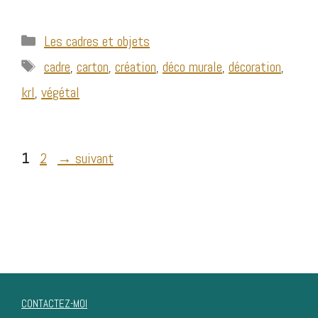
Catégories
Les cadres et objets
Étiquettes
cadre
,
carton
,
création
,
déco murale
,
décoration
,
krl
,
végétal
Page
Page
1
2
→
suivant
Fa
In
ce
st
bo
ag
ok
ra
m
CONTACTEZ-MOI