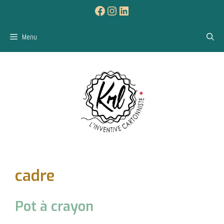
Aller
Facebook
Instagram
LinkedIn
au
contenu
Menu
cadre
Pot à crayon