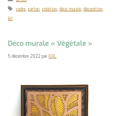
Étiquettes
cadre
,
carton
,
création
,
déco murale
,
décoration
,
krl
Déco murale « Végétale »
5 décembre 2022
par
KRL