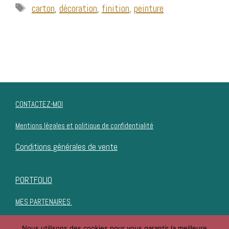
Étiquettes
carton
,
décoration
,
finition
,
peinture
Fa
In
ce
st
bo
ag
ok
ra
m
CONTACTEZ-MOI
Mentions légales et politique de confidentialité
Conditions générales de vente
PORTFOLIO
MES PARTENAIRES
Nous utilisons des cookies pour vous garantir la meilleure