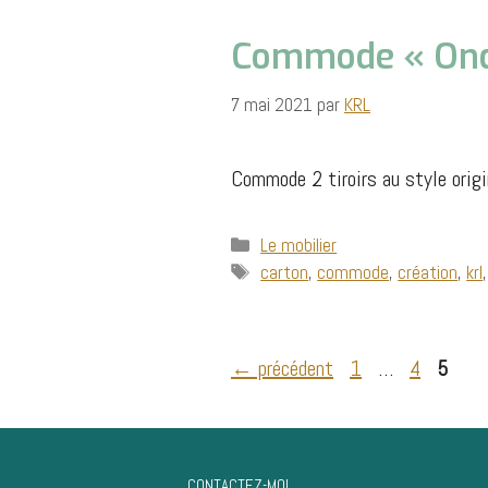
Commode « Ond
7 mai 2021
par
KRL
Commode 2 tiroirs au style origi
Catégories
Le mobilier
Étiquettes
carton
,
commode
,
création
,
krl
Page
Page
Page
←
précédent
1
…
4
5
CONTACTEZ-MOI