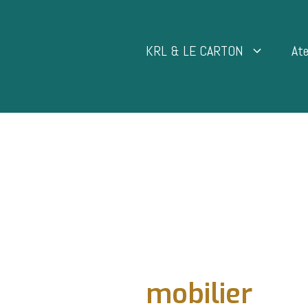
Aller
au
contenu
KRL & LE CARTON
Ate
mobilier