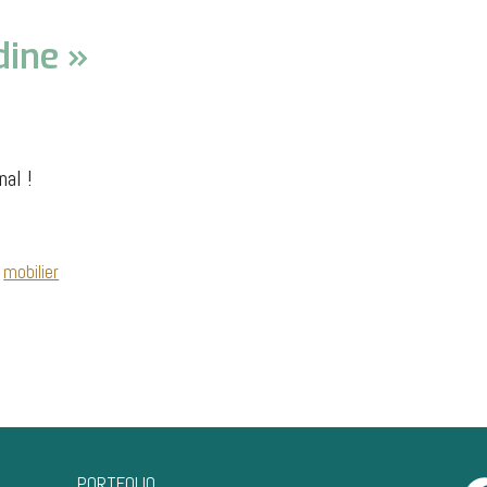
ine »
nal !
,
mobilier
PORTFOLIO